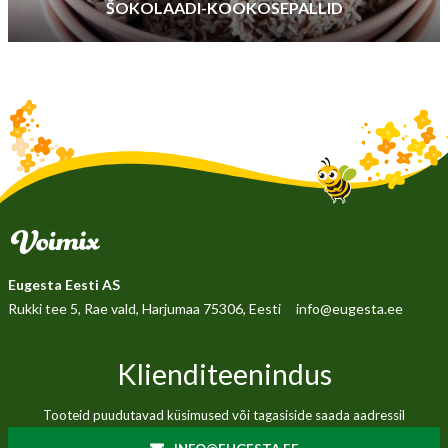
ŠOKOLAADI-KOOKOSEPALLID
Eugesta Eesti AS
Rukki tee 5, Rae vald, Harjumaa 75306, Eesti
info@eugesta.ee
Klienditeenindus
Tooteid puudutavad küsimused või tagasiside saada aadressil