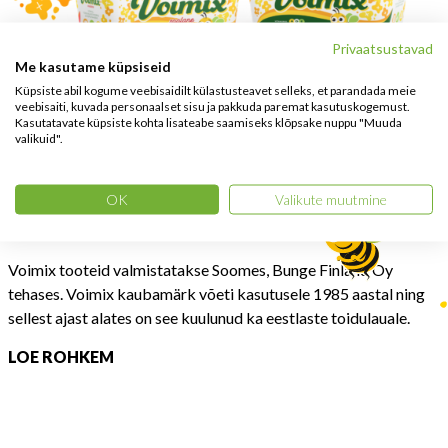
Privaatsustavad
Me kasutame küpsiseid
Küpsiste abil kogume veebisaidilt külastusteavet selleks, et parandada meie
veebisaiti, kuvada personaalset sisu ja pakkuda paremat kasutuskogemust.
Kasutatavate küpsiste kohta lisateabe saamiseks klõpsake nuppu "Muuda
valikuid".
OK
Valikute muutmine
MADE IN FINLAND
Voimix tooteid valmistatakse Soomes, Bunge Finland Oy
tehases. Voimix kaubamärk võeti kasutusele 1985 aastal ning
sellest ajast alates on see kuulunud ka eestlaste toidulauale.
LOE ROHKEM