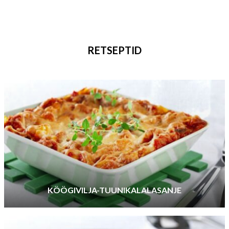
RETSEPTID
KÖÖGIVILJA-TUUNIKALALASANJE