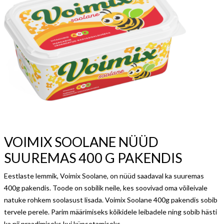
VOIMIX SOOLANE NÜÜD
SUUREMAS 400 G PAKENDIS
Eestlaste lemmik, Voimix Soolane, on nüüd saadaval ka suuremas
400g pakendis. Toode on sobilik neile, kes soovivad oma võileivale
natuke rohkem soolasust lisada. Voimix Soolane 400g pakendis sobib
tervele perele. Parim määrimiseks kõikidele leibadele ning sobib hästi
ka nii praadimiseks kui küpsetamiseks.